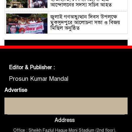
আন্দোলনের সদস্য সচিব আহত
জুলাই গণঅভ্যুত্থান দিবস উপলক্ষে
মুকসুদপুরে আলোচনা সভা ও বিজয়
মিছিল অনুষ্ঠিত
গোবিপ্রবিতে জুলাই গণঅভ্যুত্থান দিবস
উদযাপন
Editor & Publisher :
মুকসুদপুরে প্রায় দুই লাখ টাকার
নিষিদ্ধ চায়না দুয়ারী জাল জব্দ, আগুনে
Prosun Kumar Mandal
ধ্বংস
Advertise
মুকসুদপুরে ‘রক্তাক্ত জুলাই’ শীর্ষক
চিত্রাঙ্কন প্রতিযোগিতা অনুষ্ঠিত
Address
জুলাইয়ের চেতনা ধারণ করে
Office : Sheikh Fazlul Haque Moni Stadium (2nd floor),
গণতান্ত্রিক ও আধুনিক বাংলাদেশ