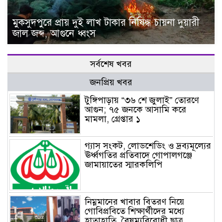
মুকসুদপুরে প্রায় দুই লাখ টাকার নিষিদ্ধ চায়না দুয়ারী
জাল জব্দ, আগুনে ধ্বংস
সর্বশেষ খবর
জনপ্রিয় খবর
টুঙ্গিপাড়ায় “৩৬ শে জুলাই” তোরণে
আগুন; ৭৫ জনকে আসামি করে
মামলা, গ্রেপ্তার ১
গ্যাস সংকট, লোডশেডিং ও দ্রব্যমূল্যের
ঊর্ধ্বগতির প্রতিবাদে গোপালগঞ্জে
জামায়াতের স্মারকলিপি
নিম্নমানের খাবার বিতরণ নিয়ে
গোবিপ্রবিতে শিক্ষার্থীদের মধ্যে
হাতাহাতি, বৈষম্যবিরোধী ছাত্র