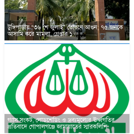
টুঙ্গিপাড়ায় “৩৬ শে জুলাই” তোরণে আগুন; ৭৫ জনকে
আসামি করে মামলা, গ্রেপ্তার ১
গ্যাস সংকট, লোডশেডিং ও দ্রব্যমূল্যের ঊর্ধ্বগতির
প্রতিবাদে গোপালগঞ্জে জামায়াতের স্মারকলিপি