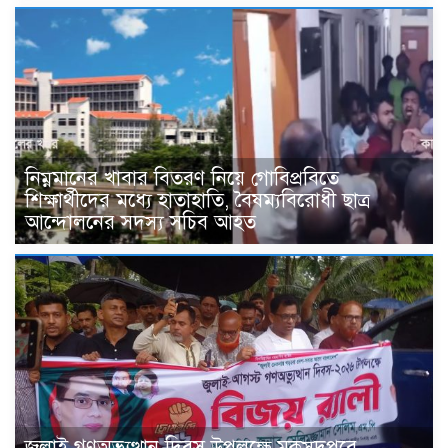
নিম্নমানের খাবার বিতরণ নিয়ে গোবিপ্রবিতে
শিক্ষার্থীদের মধ্যে হাতাহাতি, বৈষম্যবিরোধী ছাত্র
আন্দোলনের সদস্য সচিব আহত
জুলাই গণঅভ্যুত্থান দিবস উপলক্ষে মুকসুদপুরে