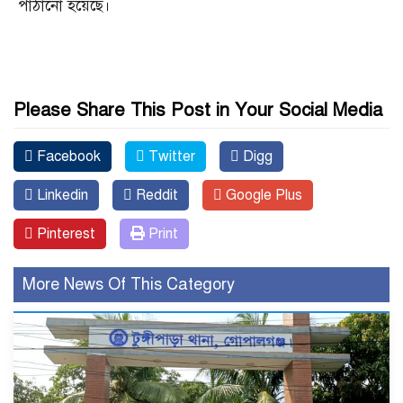
পাঠানো হয়েছে।
Please Share This Post in Your Social Media
Facebook
Twitter
Digg
Linkedin
Reddit
Google Plus
Pinterest
Print
More News Of This Category